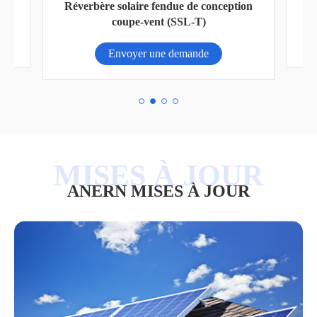
 de
Réverbère solaire fendue de conception
Pa
coupe-vent (SSL-T)
Envoyer une demande
ANERN MISES À JOUR