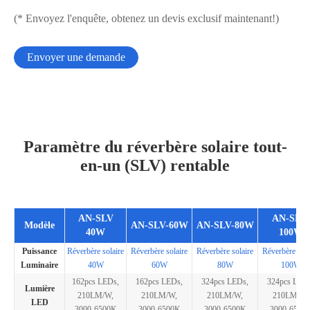
(* Envoyez l'enquête, obtenez un devis exclusif maintenant!)
Envoyer une demande
Paramètre du réverbère solaire tout-
en-un (SLV) rentable
AN-SLV
AN-SLV-
Modèle
AN-SLV-60W
AN-SLV-80W
40W
100W
Puissance
Réverbère solaire
Réverbère solaire
Réverbère solaire
Réverbère sola
Luminaire
40W
60W
80W
100W
162pcs LEDs,
162pcs LEDs,
324pcs LEDs,
324pcs LED
Lumière
210LM/W,
210LM/W,
210LM/W,
210LM/W,
LED
3000-6500K
3000-6500K
3000-6500K
3000-6500