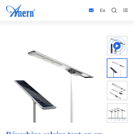



En


