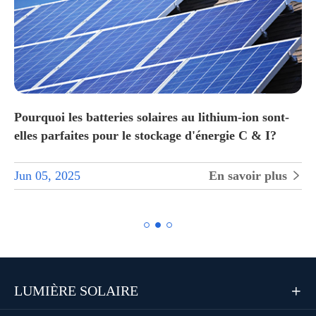
Pourquoi les batteries solaires au lithium-ion sont-
elles parfaites pour le stockage d'énergie C & I?
Jun 05, 2025
En savoir plus


LUMIÈRE SOLAIRE
