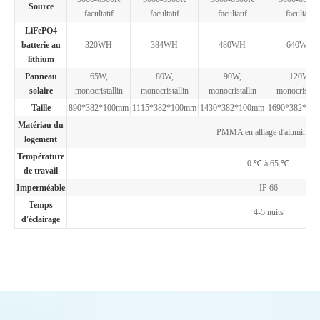
Source
facultatif
facultatif
facultatif
facultatif
LiFePO4
batterie au
320WH
384WH
480WH
640WH
lithium
Panneau
65W,
80W,
90W,
120W,
solaire
monocristallin
monocristallin
monocristallin
monocristall
Taille
890*382*100mm
1115*382*100mm
1430*382*100mm
1690*382*10
Matériau du
PMMA en alliage d'aluminium
logement
Température
0 ℃ à 65 ℃
de travail
Imperméable
IP 66
Temps
4-5 nuits
d'éclairage