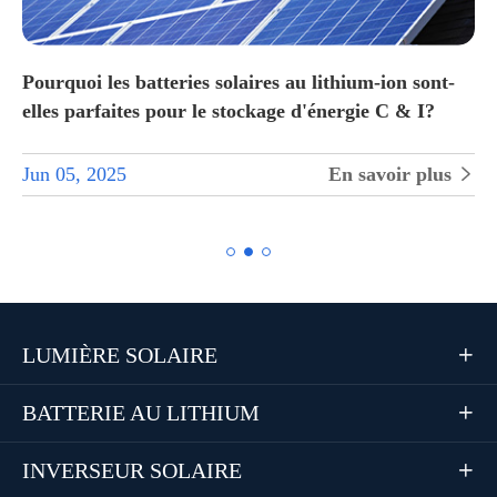
Pourquoi les batteries solaires au lithium-ion sont-
elles parfaites pour le stockage d'énergie C & I?
Jun 05, 2025
En savoir plus


LUMIÈRE SOLAIRE

BATTERIE AU LITHIUM

INVERSEUR SOLAIRE
