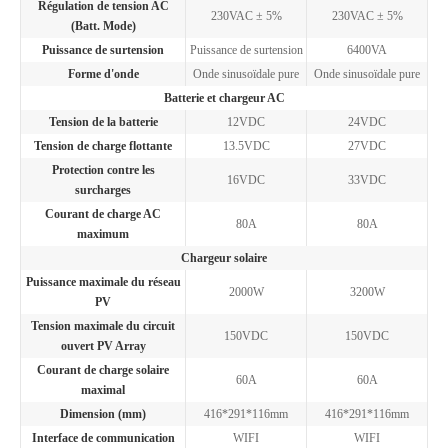
Régulation de tension AC
230VAC ± 5%
230VAC ± 5%
(Batt. Mode)
Puissance de surtension
Puissance de surtension
6400VA
Forme d'onde
Onde sinusoïdale pure
Onde sinusoïdale pure
Batterie et chargeur AC
Tension de la batterie
12VDC
24VDC
Tension de charge flottante
13.5VDC
27VDC
Protection contre les
16VDC
33VDC
surcharges
Courant de charge AC
80A
80A
maximum
Chargeur solaire
Puissance maximale du réseau
2000W
3200W
PV
Tension maximale du circuit
150VDC
150VDC
ouvert PV Array
Courant de charge solaire
60A
60A
maximal
Dimension (mm)
416*291*116mm
416*291*116mm
Interface de communication
WIFI
WIFI