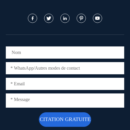




