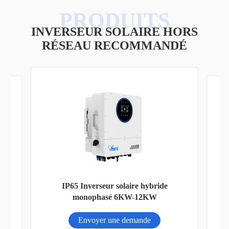
INVERSEUR SOLAIRE HORS
RÉSEAU RECOMMANDÉ
eur
IP65 Inverseur solaire hybride
20
monophasé 6KW-12KW
Envoyer une demande