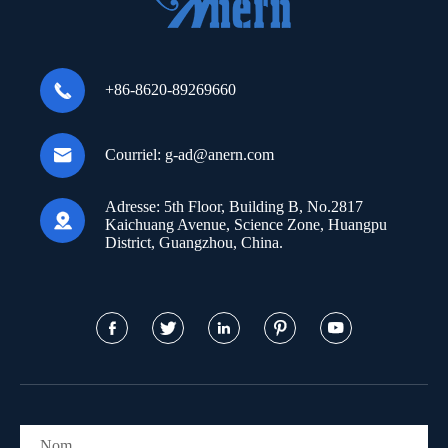

+86-8620-89269660

Courriel:
g-ad@anern.com
Adresse:
5th Floor, Building B, No.2817

Kaichuang Avenue, Science Zone, Huangpu
District, Guangzhou, China.




