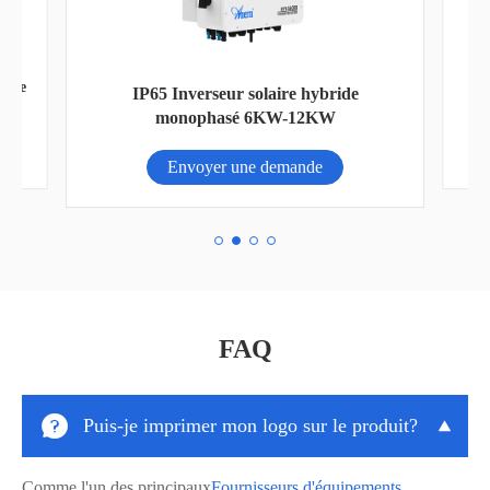
rgie
IP65 Inverseur solaire hybride
monophasé 6KW-12KW
Envoyer une demande
FAQ

Puis-je imprimer mon logo sur le produit?

Comme l'un des principaux
Fournisseurs d'équipements