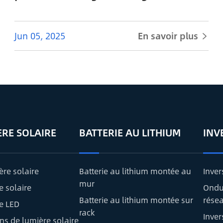
Jun 05, 2025
En savoir plus

ÈRE SOLAIRE
BATTERIE AU LITHIUM
INV
ère solaire
Batterie au lithium montée au
Inver
mur
e solaire
Ondul
Batterie au lithium montée sur
rése
e LED
rack
Inver
ns de lumière solaire