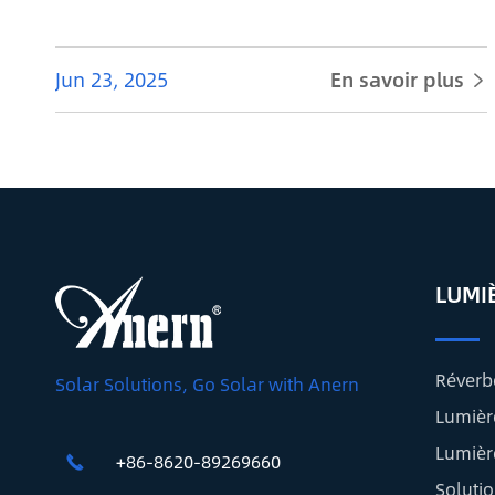
Jun 23, 2025
En savoir plus

LUMI
Réverb
Solar Solutions, Go Solar with Anern
Lumièr
Lumièr
+86-8620-89269660

Solutio