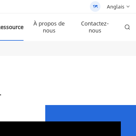
Anglais


À propos de
Contactez-
essource

nous
nous
ire AN-SCI-PRO2000/3200
LPB-Npro 24V200AH-48V100AH
ble tout-en-un (AN-SLZ2)
/3200 - 翻译中...
lule
Batterie au lithium murale de la série A-LPB-Npro 48V200AH
AN-SCI-ES série inverseur solaire AN-SCI-ES1000/1500
AN-SCI-EVO série solaire inverseur AN-SCI-EVO10200
Panneau solaire monocristallin
Réverbère solaire tout-en-un breveté (SLV2)
L