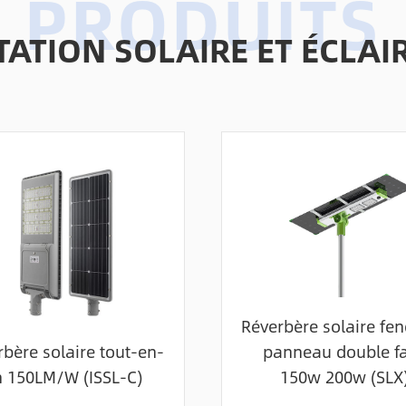
TATION SOLAIRE ET ÉCL
Réverbère solaire fe
bère solaire tout-en-
panneau double f
 150LM/W (ISSL-C)
150w 200w (SLX