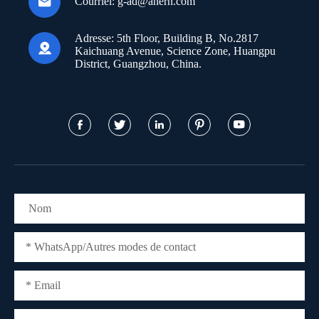

Courriel:
g-ad@anern.com
Adresse:
5th Floor, Building B, No.2817

Kaichuang Avenue, Science Zone, Huangpu
District, Guangzhou, China.




