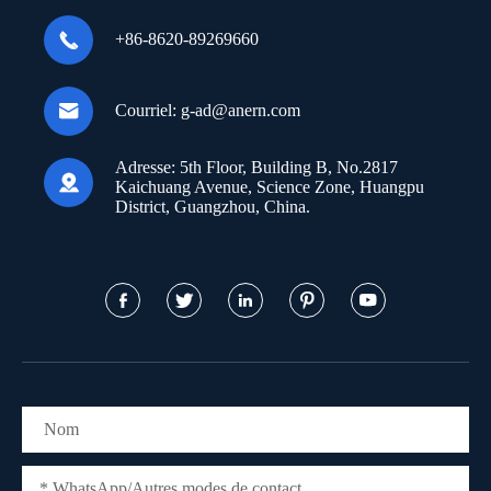

+86-8620-89269660

Courriel:
g-ad@anern.com
Adresse:
5th Floor, Building B, No.2817

Kaichuang Avenue, Science Zone, Huangpu
District, Guangzhou, China.




