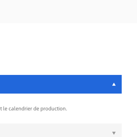

 le calendrier de production.
