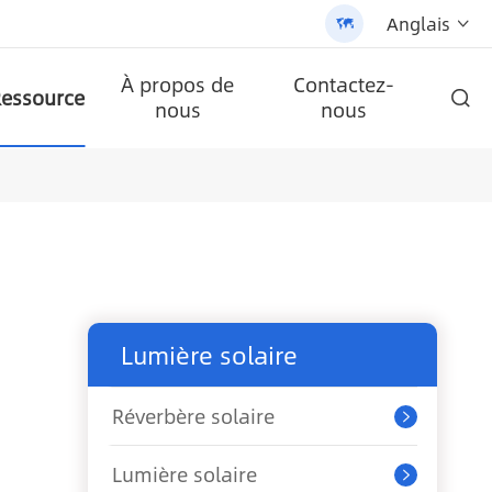
Anglais


À propos de
Contactez-
essource

nous
nous
ire AN-SCI-PRO2000/3200
LPB-Npro 24V200AH-48V100AH
ble tout-en-un (AN-SLZ2)
/3200 - 翻译中...
lule
Batterie au lithium murale de la série A-LPB-Npro 48V200AH
AN-SCI-ES série inverseur solaire AN-SCI-ES1000/1500
AN-SCI-EVO série solaire inverseur AN-SCI-EVO10200
Panneau solaire monocristallin
Réverbère solaire tout-en-un breveté (SLV2)
Lumière solaire
Réverbère solaire

Lumière solaire
