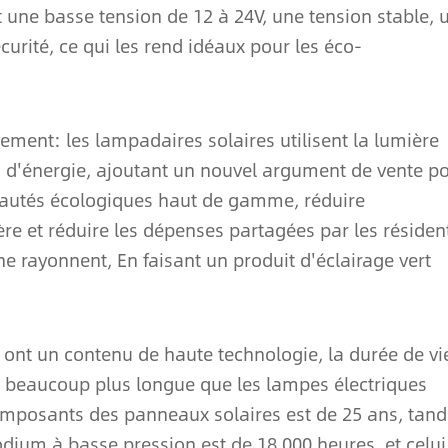
nt une basse tension de 12 à 24V, une tension stable, 
urité, ce qui les rend idéaux pour les éco-
ement: les lampadaires solaires utilisent la lumière
n d'énergie, ajoutant un nouvel argument de vente p
autés écologiques haut de gamme, réduire
re et réduire les dépenses partagées par les résiden
ne rayonnent, En faisant un produit d'éclairage vert
 ont un contenu de haute technologie, la durée de vi
 beaucoup plus longue que les lampes électriques
composants des panneaux solaires est de 25 ans, tand
ium à basse pression est de 18,000 heures, et celui