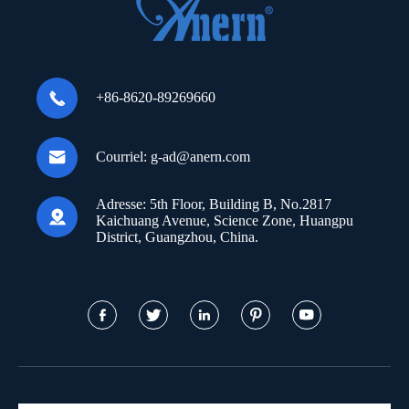

+86-8620-89269660

Courriel:
g-ad@anern.com
Adresse:
5th Floor, Building B, No.2817

Kaichuang Avenue, Science Zone, Huangpu
District, Guangzhou, China.




