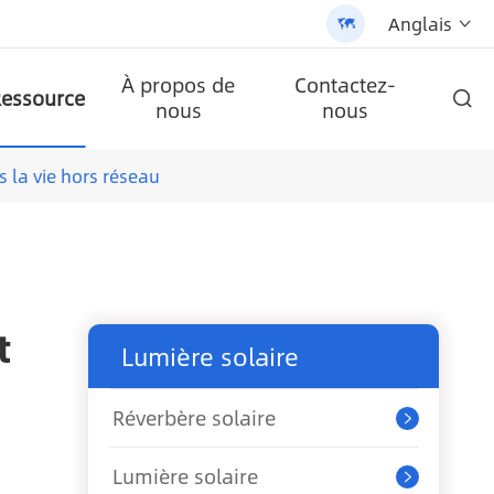
Anglais


À propos de
Contactez-
essource

nous
nous
ire AN-SCI-PRO2000/3200
LPB-Npro 24V200AH-48V100AH
ble tout-en-un (AN-SLZ2)
/3200 - 翻译中...
lule
Batterie au lithium murale de la série A-LPB-Npro 48V200AH
AN-SCI-ES série inverseur solaire AN-SCI-ES1000/1500
AN-SCI-EVO série solaire inverseur AN-SCI-EVO10200
Panneau solaire monocristallin
Réverbère solaire tout-en-un breveté (SLV2)
 la vie hors réseau
t
Lumière solaire
Réverbère solaire

Lumière solaire
