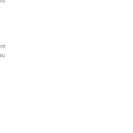
its
ent
au