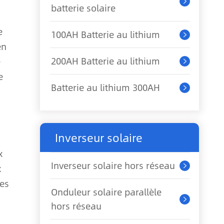

batterie solaire
e
100AH Batterie au lithium

en
200AH Batterie au lithium
e

e
Batterie au lithium 300AH

Inverseur solaire
x
Inverseur solaire hors réseau
x

res
Onduleur solaire parallèle

hors réseau