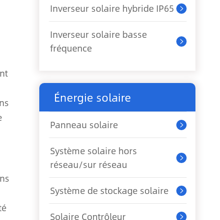
Inverseur solaire hybride IP65

Inverseur solaire basse

fréquence
nt
Énergie solaire
ins
e
Panneau solaire

Système solaire hors

réseau/sur réseau
ans
Système de stockage solaire

té
Solaire Contrôleur
