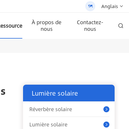
Anglais


À propos de
Contactez-
essource

nous
nous
ire AN-SCI-PRO2000/3200
LPB-Npro 24V200AH-48V100AH
ble tout-en-un (AN-SLZ2)
/3200 - 翻译中...
lule
Batterie au lithium murale de la série A-LPB-Npro 48V200AH
AN-SCI-ES série inverseur solaire AN-SCI-ES1000/1500
AN-SCI-EVO série solaire inverseur AN-SCI-EVO10200
Panneau solaire monocristallin
Réverbère solaire tout-en-un breveté (SLV2)
ns
Lumière solaire
Réverbère solaire

Lumière solaire
