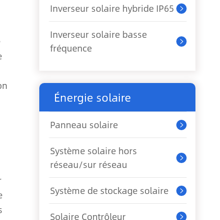
Inverseur solaire hybride IP65

Inverseur solaire basse
e

fréquence
e
on
Énergie solaire
Panneau solaire

Système solaire hors

réseau/sur réseau
r
Système de stockage solaire

e
s
Solaire Contrôleur
