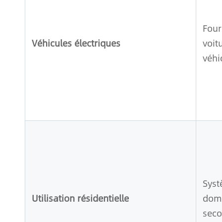
Four
Véhicules électriques
voit
véhi
Syst
Utilisation résidentielle
domi
seco