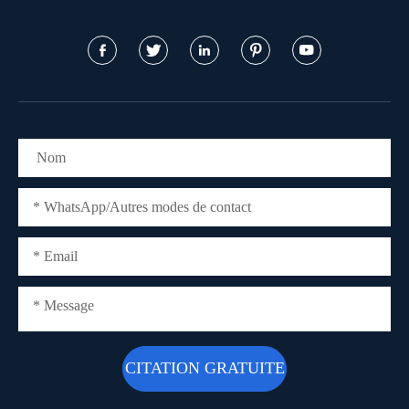




