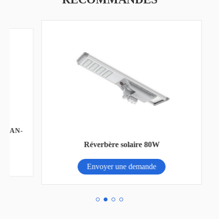
 AN-
Bat
Réverbère solaire 80W
Envoyer une demande