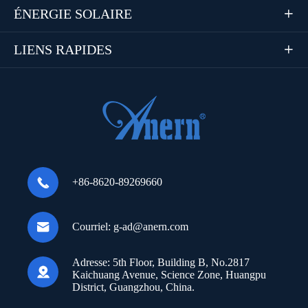
ÉNERGIE SOLAIRE

LIENS RAPIDES


+86-8620-89269660

Courriel:
g-ad@anern.com
Adresse:
5th Floor, Building B, No.2817

Kaichuang Avenue, Science Zone, Huangpu
District, Guangzhou, China.