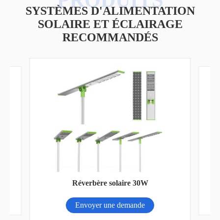
SYSTÈMES D'ALIMENTATION
SOLAIRE ET ÉCLAIRAGE
RECOMMANDÉS
po4
Ré
Réverbère solaire 30W
Envoyer une demande