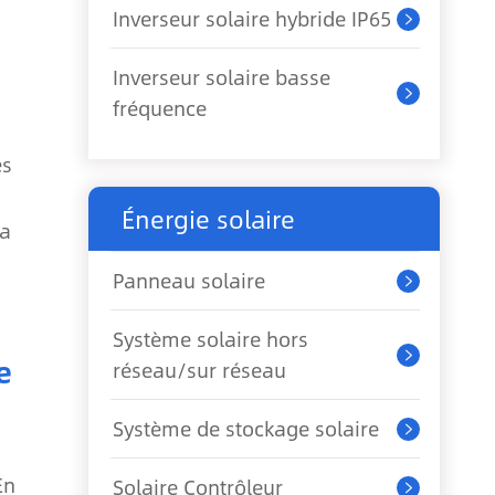
Inverseur solaire hybride IP65

Inverseur solaire basse

fréquence
es
Énergie solaire
ra
Panneau solaire

Système solaire hors

e
réseau/sur réseau
Système de stockage solaire

En
Solaire Contrôleur
