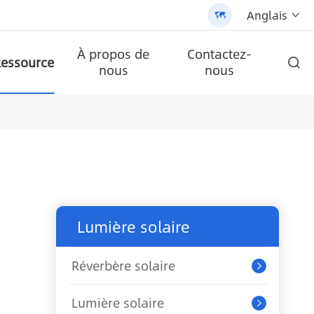
Anglais


À propos de
Contactez-
essource

nous
nous
ire AN-SCI-PRO2000/3200
LPB-Npro 24V200AH-48V100AH
ble tout-en-un (AN-SLZ2)
/3200 - 翻译中...
lule
Batterie au lithium murale de la série A-LPB-Npro 48V200AH
AN-SCI-ES série inverseur solaire AN-SCI-ES1000/1500
AN-SCI-EVO série solaire inverseur AN-SCI-EVO10200
Panneau solaire monocristallin
Réverbère solaire tout-en-un breveté (SLV2)
Lumière solaire
Réverbère solaire

Lumière solaire
