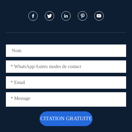




