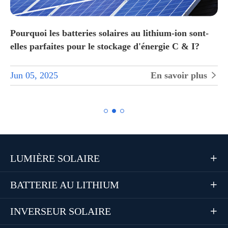
Pourquoi les batteries solaires au lithium-ion sont-
elles parfaites pour le stockage d'énergie C & I?
Jun 05, 2025
En savoir plus


LUMIÈRE SOLAIRE

BATTERIE AU LITHIUM

INVERSEUR SOLAIRE
