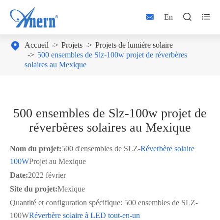



En

Accueil
Projets
Projets de lumière solaire
500 ensembles de Slz-100w projet de réverbères
solaires au Mexique
500 ensembles de Slz-100w projet de
réverbères solaires au Mexique
Nom du projet:
500 d'ensembles de SLZ-
Réverbère solaire
100W
Projet au Mexique
Date:
2022 février
Site du projet:
Mexique
Quantité et configuration spécifique: 500 ensembles de SLZ-
100W
Réverbère solaire à LED tout-en-un