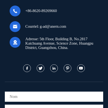

+86-8620-89269660

Courriel:
g-ad@anern.com
Adresse:
5th Floor, Building B, No.2817

Kaichuang Avenue, Science Zone, Huangpu
District, Guangzhou, China.




