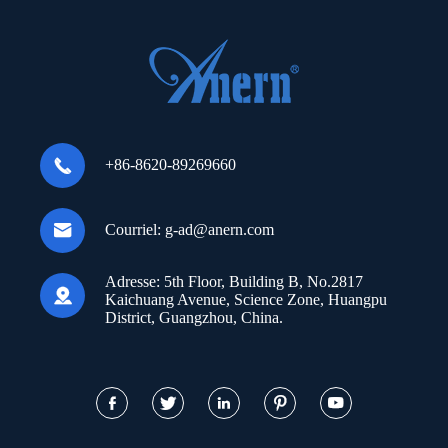

+86-8620-89269660

Courriel:
g-ad@anern.com
Adresse:
5th Floor, Building B, No.2817

Kaichuang Avenue, Science Zone, Huangpu
District, Guangzhou, China.




