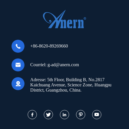

+86-8620-89269660

Courriel:
g-ad@anern.com
Adresse:
5th Floor, Building B, No.2817

Kaichuang Avenue, Science Zone, Huangpu
District, Guangzhou, China.




