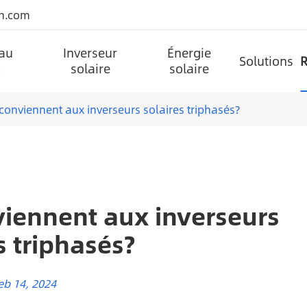
n.com
 au
Inverseur
Énergie
Solutions
R
m
solaire
solaire
AN-SCI-EVO série inverseur solaire AN-SCI-EVO4200/6200
Batterie au lithium de type sol A-LPB-Npro série 48V300AH
AN-FGI-DU4200 série solaire inverseur AN-FGI-DU4200
Projet de qualité supérieure réverbères solaires
Batterie au lithium murale de la série AN-LPB-Npro 24V100AH
Panneau solaire double verre de type N
Réverbère solaire de batterie Lifepo4 de type fendu (AN-SSL-I)
Solutions de système d'énergie solaire
Anern a adhéré à l'intégration de la technologie de pointe et des produits de haute qualité.
AN-SCI-PRO série inverseur sola
Batterie au lithium murale de la série AN-
Réverbère solaire de la batterie Lifepo4 régla
AN-SCI-EVO Series Solar Inverter AN-SCI-EVO2000
Panneau solaire mono demi-cel
conviennent aux inverseurs solaires triphasés?
viennent aux inverseurs
s triphasés?
eb 14, 2024